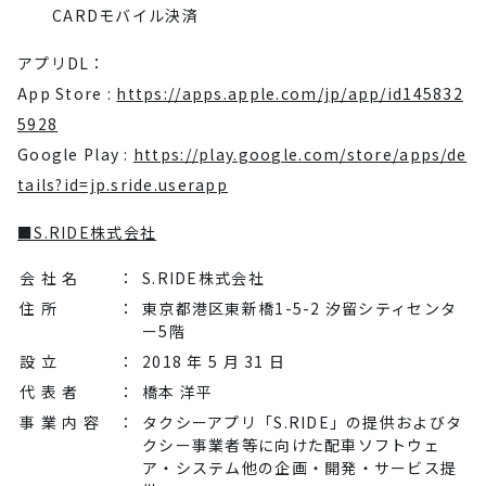
CARDモバイル決済
アプリDL：
App Store :
https://apps.apple.com/jp/app/id145832
5928
Google Play :
https://play.google.com/store/apps/de
tails?id=jp.sride.userapp
■S.RIDE株式会社
会 社 名
：
S.RIDE株式会社
住 所
：
東京都港区東新橋1-5-2 汐留シティセンタ
ー5階
設 立
：
2018 年 5 月 31 日
代 表 者
：
橋本 洋平
事 業 内 容
：
タクシーアプリ「S.RIDE」の提供およびタ
クシー事業者等に向けた配車ソフトウェ
ア・システム他の企画・開発・サービス提