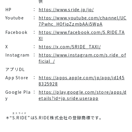
供
HP
：
https://www.sride.jp/jp/
Youtube
：
https://www.youtube.com/channel/UC
7Pwhc_HOfiqZzmbAAi5WpA
Facebook
：
https://www.facebook.com/S.RIDE.TA
XI
X
：
https://x.com/SRIDE_TAXI/
Instagram
：
https://www.instagram.com/s.ride_of
ficial_/
アプリDL
App Store
：
https://apps.apple.com/jp/app/id145
8325928
Google Pla
：
https://play.google.com/store/apps/d
y
etails?id=jp.sride.userapp
エスライド
＊“
S.RIDE
”はS.RIDE株式会社の登録商標です。