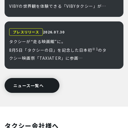
VIBYの世界観を体験できる「VIBYタクシー」が8
月10日（月）より3週間限定で都内に登場
～ まるでVIBYメンバーと一緒に移動？！1台限定
の没入型タクシーなどファンの心をくすぐる特別
プレスリリース
2026.07.30
な移動空間を提供 ～
タクシーが“走る映画館”に。
※1
8月5日「タクシーの日」を記念した日本初
のタ
クシー映画祭「TAXIATER」に参画
～ 久保史緒里さん等出演！完全オリジナル短編映
画3作品から好きな作品を選んで楽しめる、新たな
移動体験を提供 ～
ニュース一覧へ
タクシー会社様へ